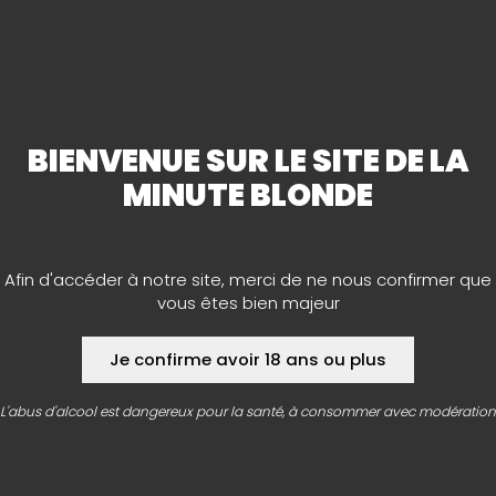
bières de qualité qui saura vous séduire en vous
ouvrant de nouveaux horizons.
Découvrez ces bières éphémères, laissez-vous
surprendre par des saveurs méconnues à l’achat ou en
pression.
Nos équipes sont là pour vous conseiller
BIENVENUE SUR LE SITE DE LA
afin de dénicher la perle rare.
MINUTE BLONDE
Afin d'accéder à notre site, merci de ne nous confirmer que
vous êtes bien majeur
Je confirme avoir 18 ans ou plus
L'abus d'alcool est dangereux pour la santé, à consommer avec modération